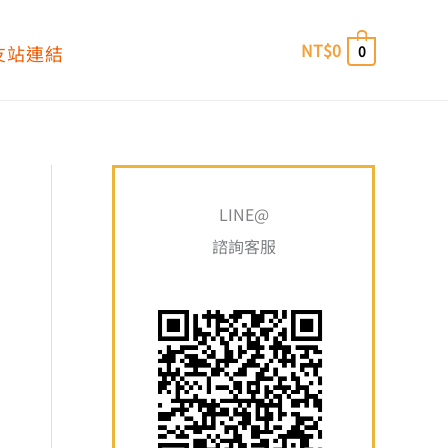
NT$
0
友站連結
0
搜
最
最
尋
LINE@
低
高
關
諮詢客服
價
價
鍵
格
格
字
: