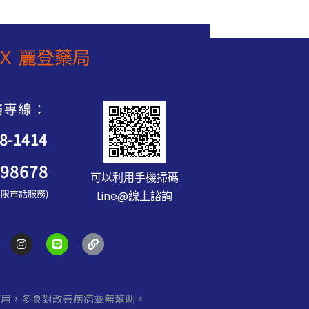
6
5
T
T
8
5
$
$
0
0
2
1
Ｘ 麗登藥局
。
。
,
,
1
5
0
8
0
務專線：
0
到
88-1414
N
T
898678
$
可以利用手機掃碼
2
服 限市話服務)
Line@線上諮詢
,
2
5
I
L
L
n
i
i
0
s
n
n
t
e
k
a
g
使用，多食對改善疾病並無幫助。
r