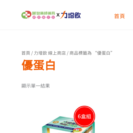
跳
至
首頁
主
要
內
容
首頁
/
力增飲 線上商店
/ 商品標籤為 “優蛋白”
優蛋白
顯示單一結果
原
目
始
前
價
價
格：
格：