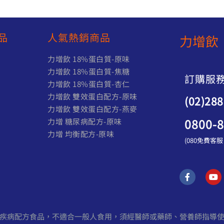
品
人氣熱銷商品
力增飲 
力增飲 18%蛋白質-原味
)
力增飲 18%蛋白質-焦糖
訂購服
力增飲 18%蛋白質-杏仁
力增飲 雙效蛋白配方-原味
(02)28
力增飲 雙效蛋白配方-燕麥
0800-
力增 糖尿病配方-原味
力增 均衡配方-原味
(080免費客
F
Y
a
o
c
u
e
t
b
u
o
b
之特定疾病配方食品，不適合一般人食用，須經醫師或藥師、營養師指導
o
e