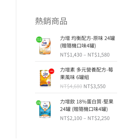
熱銷商品
價
力增 均衡配方-原味 24罐
格
(贈隨機口味4罐)
範
NT$
1,430
–
NT$
1,580
圍
：
原
目
力增素 多元營養配方-莓
N
始
前
果風味 6罐組
T
價
價
NT$
4,680
NT$
3,550
$
格
格
1
：
：
價
力增飲 18%蛋白質-堅果
,
N
N
格
24罐 (贈隨機口味4罐)
4
T
T
範
3
NT$
2,100
–
NT$
2,250
$
$
圍
0
4
3
：
到
,
,
N
N