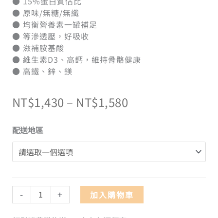
● 15%蛋白質佔比
● 原味/無糖/無纖
● 均衡營養素一罐補足
● 等滲透壓，好吸收
● 滋補胺基酸
● 維生素D3、高鈣，維持骨骼健康
● 高鐵、鋅、鎂
NT$
1,430
–
NT$
1,580
配送地區
-
+
加入購物車