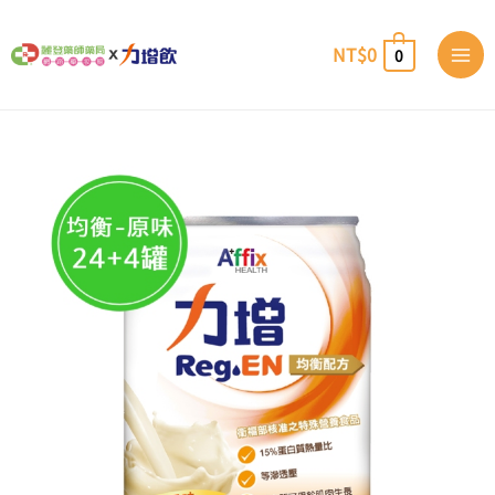
跳
至
NT$
0
0
主
要
內
容
力
價
增
均
衡
格
配
方-
原
範
味
24
罐
圍：
(贈
隨