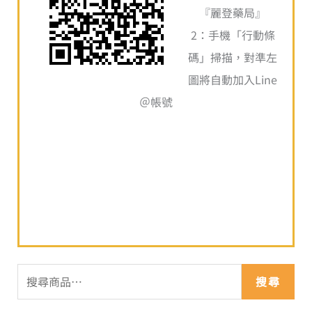
『麗登藥局』
2：手機「行動條
碼」掃描，對準左
圖將自動加入Line
＠帳號
搜尋