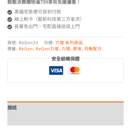
輕鬆消費購物滿799享有免運優惠！
黑貓宅急便可貨到付款
線上刷卡（藍新科技第三方金流）
長輩免出門，宅配直接送貨上門
貨號:
ReGen33
分類:
力增 系列商品
標籤:
ReGen
,
ReGen力增
,
力增
,
原味
,
均衡配方
安全結帳保證
描述
額外資訊