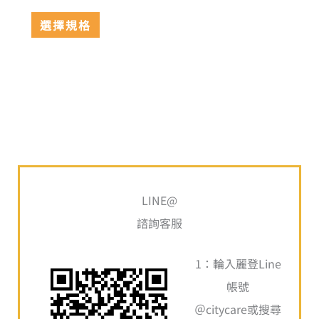
擇
選擇規格
選
項
搜
尋
LINE@
關
諮詢客服
鍵
1：輪入麗登Line
字
帳號
:
＠citycare或搜尋