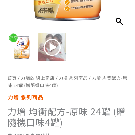
機
NT$1,430
口
味
4
到
罐)
數
量
NT$1,580
首頁
/
力增飲 線上商店
/
力增 系列商品
/ 力增 均衡配方-原
味 24罐 (贈隨機口味4罐)
力增 系列商品
力增 均衡配方-原味 24罐 (贈
隨機口味4罐)