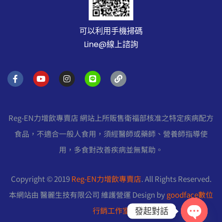
可以利用手機掃碼
Line@線上諮詢
F
Y
I
L
L
a
o
n
i
i
c
u
s
n
n
e
t
t
e
k
b
u
a
o
b
g
Reg-EN力增飲專賣店 網站上所販售衛福部核准之特定疾病配方
o
e
r
k
a
食品，不適合一般人食用，須經醫師或藥師、營養師指導使
-
m
f
用，多食對改善疾病並無幫助。
Copyright © 2019
Reg-EN力增飲專賣店
. All Rights Reserved.
本網站由 醫麗生技有限公司 維護營運 Design by
goodface數位
行銷工作室
發起對話