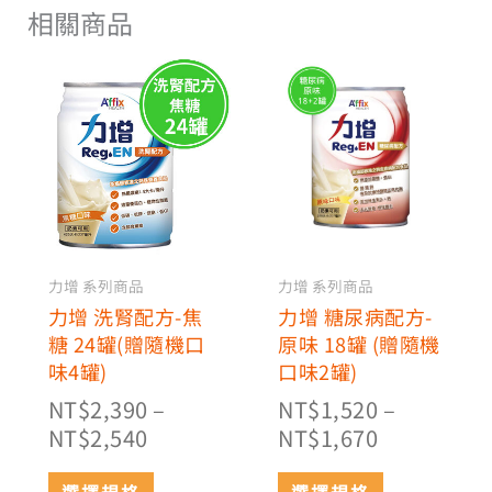
相關商品
價
價
此
此
格
格
產
產
範
品
範
品
有
有
圍：
圍：
多
多
NT$2,390
NT$1,520
種
種
到
到
款
款
NT$2,540
NT$1,670
式。
式。
可
可
力增 系列商品
力增 系列商品
在
在
力增 洗腎配方-焦
力增 糖尿病配方-
產
產
糖 24罐(贈隨機口
原味 18罐 (贈隨機
品
品
味4罐)
口味2罐)
頁
頁
NT$
2,390
–
NT$
1,520
–
面
面
NT$
2,540
NT$
1,670
選
選
擇
擇
選擇規格
選擇規格