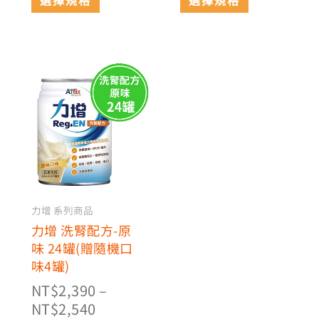
選
選
項
項
價
此
格
產
範
品
有
圍：
多
NT$2,390
種
到
款
NT$2,540
式。
可
力增 系列商品
在
力增 洗腎配方-原
產
味 24罐(贈隨機口
品
味4罐)
頁
NT$
2,390
–
面
NT$
2,540
選