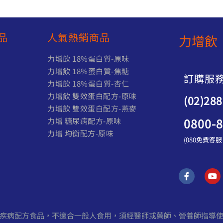
品
人氣熱銷商品
力增飲 
力增飲 18%蛋白質-原味
)
力增飲 18%蛋白質-焦糖
訂購服
力增飲 18%蛋白質-杏仁
力增飲 雙效蛋白配方-原味
(02)28
力增飲 雙效蛋白配方-燕麥
0800-
力增 糖尿病配方-原味
力增 均衡配方-原味
(080免費客
F
Y
a
o
c
u
e
t
b
u
o
b
之特定疾病配方食品，不適合一般人食用，須經醫師或藥師、營養師指導
o
e