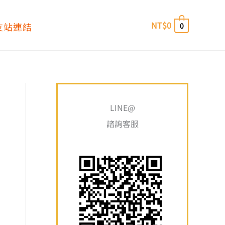
NT$
0
友站連結
0
搜
最
最
尋
LINE@
低
高
關
諮詢客服
價
價
鍵
格
格
字
: