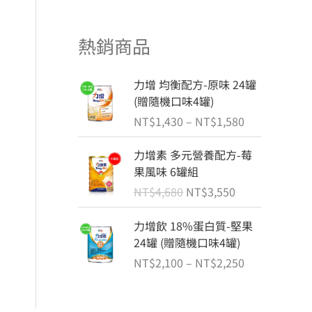
熱銷商品
價
力增 均衡配方-原味 24罐
格
(贈隨機口味4罐)
範
NT$
1,430
–
NT$
1,580
圍
：
原
目
力增素 多元營養配方-莓
N
始
前
果風味 6罐組
T
價
價
NT$
4,680
NT$
3,550
$
格
格
1
：
：
價
力增飲 18%蛋白質-堅果
,
N
N
格
24罐 (贈隨機口味4罐)
4
T
T
範
3
NT$
2,100
–
NT$
2,250
$
$
圍
0
4
3
：
到
,
,
N
N