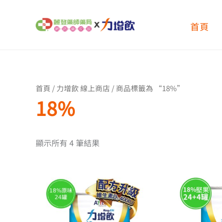
跳
至
首頁
主
要
內
容
首頁
/
力增飲 線上商店
/ 商品標籤為 “18%”
18%
顯示所有 4 筆結果
價
此
格
產
品
範
有
圍：