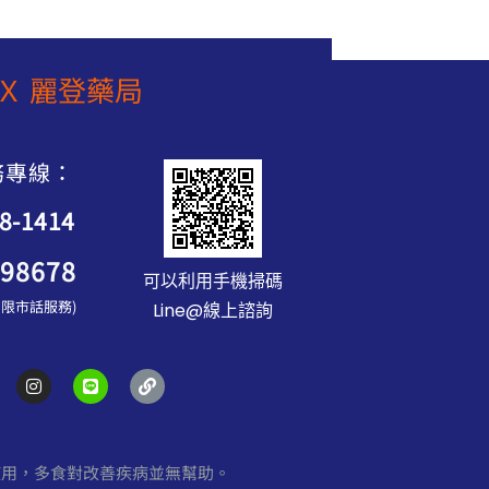
6
5
T
T
8
5
$
$
0
0
2
1
Ｘ 麗登藥局
。
。
,
,
1
5
0
8
0
務專線：
0
到
88-1414
N
T
898678
$
可以利用手機掃碼
2
服 限市話服務)
Line@線上諮詢
,
2
5
I
L
L
n
i
i
0
s
n
n
t
e
k
a
g
使用，多食對改善疾病並無幫助。
r