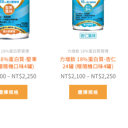
多
多
NT$2,100
NT$2
種
種
到
到
款
款
NT$2,250
NT$2
式。
式。
可
可
在
在
產
產
 18%蛋白質管理
力增飲 18%蛋白質管理
品
品
18%蛋白質-堅果
力增飲 18%蛋白質-杏仁
頁
頁
(贈隨機口味4罐)
24罐 (贈隨機口味4罐)
面
面
選
選
100
–
NT$
2,250
NT$
2,100
–
NT$
2,250
擇
擇
選
選
選擇規格
選擇規格
項
項