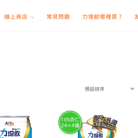
線上商店
常見問題
力增飲哪裡買 ?
價
價
此
此
格
格
產
產
品
範
品
範
有
有
圍：
圍：