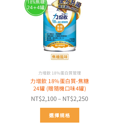
格
產
品
範
有
圍：
多
NT$2,100
種
到
款
NT$2,250
式。
可
在
產
力增飲 18%蛋白質管理
品
力增飲 18%蛋白質-焦糖
頁
24罐 (贈隨機口味4罐)
面
選
NT$
2,100
–
NT$
2,250
擇
選
選擇規格
項