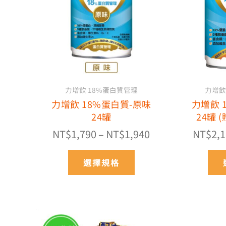
多
NT$1,790
種
到
款
NT$1,940
式。
可
在
產
力增飲 18%蛋白質管理
力增飲
品
力增飲 18%蛋白質-原味
力增飲 
頁
24罐
24罐 
面
選
NT$
1,790
–
NT$
1,940
NT$
2,
擇
選
選擇規格
項
價
此