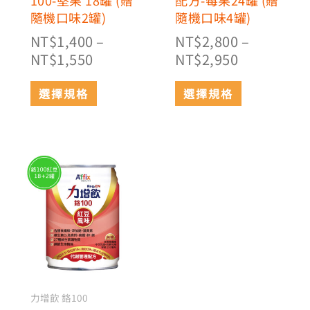
品
品
隨機口味2罐)
隨機口味4罐)
頁
頁
NT$
1,400
–
NT$
2,800
–
面
面
NT$
1,550
NT$
2,950
選
選
擇
擇
選擇規格
選擇規格
選
選
項
項
價
此
格
產
範
品
有
圍：
多
NT$1,400
種
到
款
NT$1,550
式。
可
力增飲 鉻100