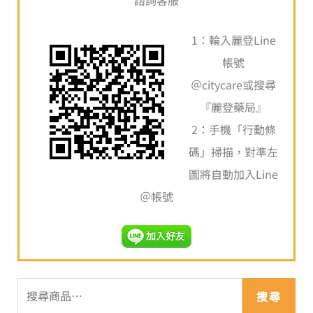
諮詢客服
鍵
1：輪入麗登Line
字
帳號
:
＠citycare或搜尋
『麗登藥局』
2：手機「行動條
碼」掃描，對準左
圖將自動加入Line
＠帳號
搜尋