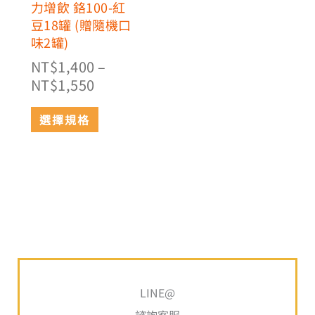
在
力增飲 鉻100-紅
產
豆18罐 (贈隨機口
品
味2罐)
頁
NT$
1,400
–
面
NT$
1,550
選
擇
選擇規格
選
項
搜
尋
LINE@
關