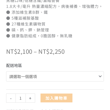
焦糖口味/低糖含纖/濃縮營養
1.8大卡/毫升 熱量濃縮配方，病後補養、增強體力。
● 添加維生素B群、鐵
● 5種滋補胺基酸
● 27種維生素礦物質
● 磷、鈣、鉀、鈉管理
● 健康脂肪組成，0膽固醇，無乳糖
NT$
2,100
–
NT$
2,250
配送地區
-
+
加入購物車