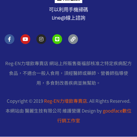
可以利用手機掃碼
Line@線上諮詢
F
Y
I
L
L
a
o
n
i
i
c
u
s
n
n
e
t
t
e
k
b
u
a
o
b
g
Reg-EN力增飲專賣店 網站上所販售衛福部核准之特定疾病配方
o
e
r
k
a
食品，不適合一般人食用，須經醫師或藥師、營養師指導使
-
m
f
用，多食對改善疾病並無幫助。
Copyright © 2019
Reg-EN力增飲專賣店
. All Rights Reserved.
本網站由 醫麗生技有限公司 維護營運 Design by
goodface數位
行銷工作室