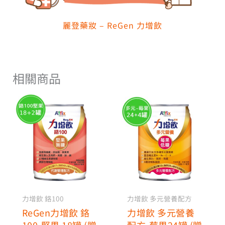
麗登藥妝 – ReGen 力增飲
相關商品
價
價
此
此
格
格
產
產
範
品
範
品
有
有
圍：
圍：
多
多
NT$1,400
NT$2,800
種
種
到
到
款
款
NT$1,550
NT$2,950
式。
式。
可
可
力增飲 鉻100
力增飲 多元營養配方
在
在
ReGen力增飲 鉻
力增飲 多元營養
產
產
100-堅果 18罐 (贈
配方-莓果24罐 (贈