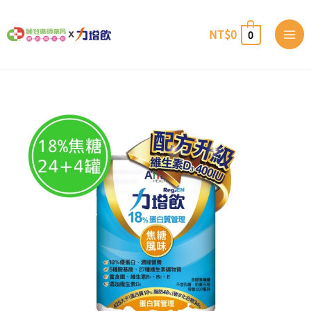
跳
至
NT$
0
0
主
要
內
容
力
價
增
飲
18%
格
蛋
白
質-
範
焦
糖
24
圍：
罐
(贈