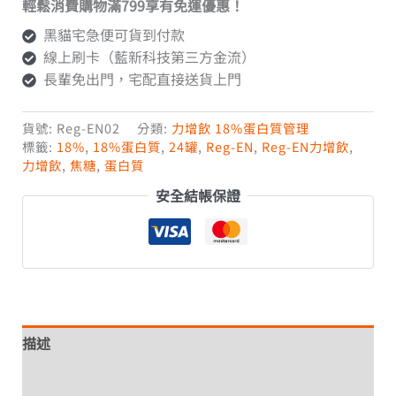
輕鬆消費購物滿799享有免運優惠！
黑貓宅急便可貨到付款
線上刷卡（藍新科技第三方金流）
長輩免出門，宅配直接送貨上門
貨號:
Reg-EN02
分類:
力增飲 18%蛋白質管理
標籤:
18%
,
18%蛋白質
,
24罐
,
Reg-EN
,
Reg-EN力增飲
,
力增飲
,
焦糖
,
蛋白質
安全結帳保證
描述
額外資訊