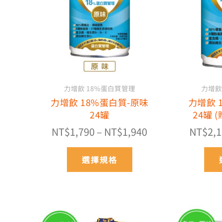
多
NT$1,790
種
到
款
NT$1,940
式。
可
在
產
力增飲 18%蛋白質管理
力增飲
品
力增飲 18%蛋白質-原味
力增飲 
頁
24罐
24罐 
面
選
NT$
1,790
–
NT$
1,940
NT$
2,
擇
選
選擇規格
項
價
此