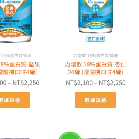
多
多
NT$2,100
NT$2
種
種
到
到
款
款
NT$2,250
NT$2
式。
式。
可
可
在
在
產
產
 18%蛋白質管理
力增飲 18%蛋白質管理
品
品
18%蛋白質-堅果
力增飲 18%蛋白質-杏仁
頁
頁
(贈隨機口味4罐)
24罐 (贈隨機口味4罐)
面
面
選
選
100
–
NT$
2,250
NT$
2,100
–
NT$
2,250
擇
擇
選
選
選擇規格
選擇規格
項
項
價
價
此
此