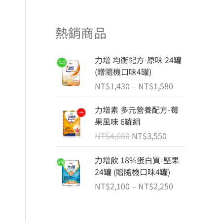
熱銷商品
價
力增 均衡配方-原味 24罐
格
(贈隨機口味4罐)
,450
範
NT$
1,430
–
NT$
1,580
圍
,600
：
原
目
力增素 多元營養配方-莓
N
始
前
果風味 6罐組
T
價
價
NT$
4,680
NT$
3,550
$
格
格
1
：
：
價
力增飲 18%蛋白質-堅果
,
N
N
格
24罐 (贈隨機口味4罐)
4
T
T
範
3
NT$
2,100
–
NT$
2,250
$
$
圍
0
4
3
：
到
,
,
N
N