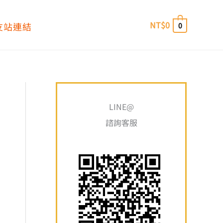
NT$
0
友站連結
0
搜
最
最
尋
LINE@
低
高
關
諮詢客服
價
價
鍵
格
格
字
: