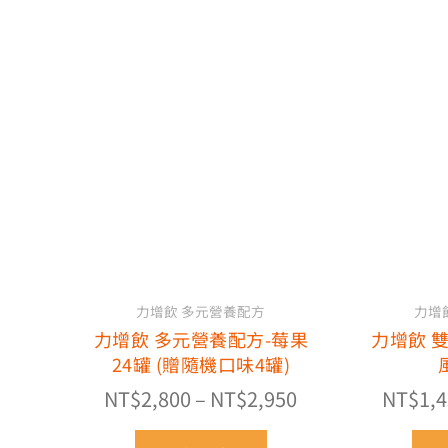
價
此
格
產
品
範
有
圍：
多
NT$2,800
種
到
款
NT$2,950
式。
可
在
產
力增飲 多元營養配方
力增
品
力增飲 多元營養配方-莓果
力增飲 
頁
24罐 (贈隨機口味4罐)
面
選
NT$
2,800
–
NT$
2,950
NT$
1,
擇
選