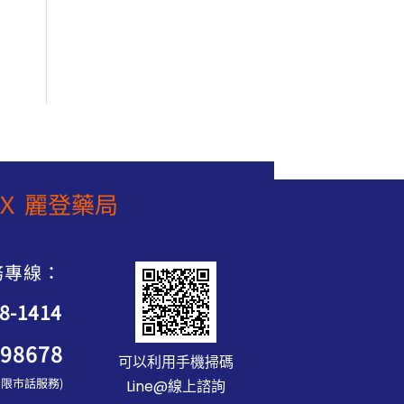
6
5
T
T
8
5
$
$
0
0
2
1
。
。
,
,
1
5
0
8
0
0
到
N
Ｘ 麗登藥局
T
$
2
,
務專線：
2
88-1414
5
0
898678
可以利用手機掃碼
服 限市話服務)
Line@線上諮詢