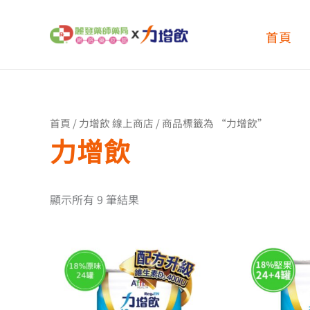
跳
至
首頁
主
要
內
容
首頁
/
力增飲 線上商店
/ 商品標籤為 “力增飲”
力增飲
顯示所有 9 筆結果
價
此
格
產
品
範
有
圍：