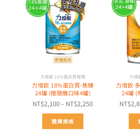
格
產
品
範
有
圍：
多
NT$2,100
種
到
款
NT$2,250
式。
可
在
產
力增飲 18%蛋白質管理
力增
品
力增飲 18%蛋白質-焦糖
力增飲 
頁
24罐 (贈隨機口味4罐)
24罐 
面
選
NT$
2,100
–
NT$
2,250
NT$
2,
擇
選
選擇規格
項