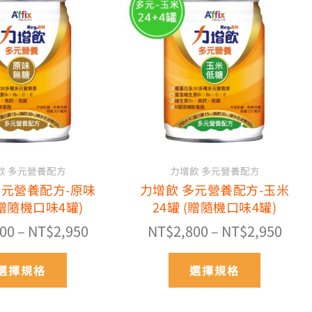
格
格
產
產
品
範
品
範
有
有
圍：
圍：
多
多
NT$2,800
NT$2
種
種
到
到
款
款
NT$2,950
NT$2
式。
式。
可
可
在
在
產
產
飲 多元營養配方
力增飲 多元營養配方
品
品
多元營養配方-原味
力增飲 多元營養配方-玉米
頁
頁
(贈隨機口味4罐)
24罐 (贈隨機口味4罐)
面
面
選
選
800
–
NT$
2,950
NT$
2,800
–
NT$
2,950
擇
擇
選
選
選擇規格
選擇規格
項
項