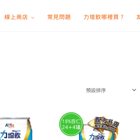
線上商店
常見問題
力增飲哪裡買 ?
價
價
此
此
格
格
產
產
品
範
品
範
有
有
圍：
圍：