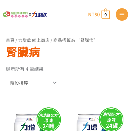
跳
至
NT$
0
0
主
要
內
容
首頁
/
力增飲 線上商店
/ 商品標籤為 “腎臟病”
腎臟病
顯示所有 4 筆結果
價
價
此
此
格
格
產
產
範
品
範
品