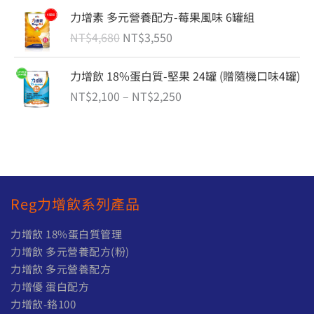
圍
原
目
力增素 多元營養配方-莓果風味 6罐組
：
始
前
N
NT$
4,680
NT$
3,550
價
價
T
格
格
$
價
力增飲 18%蛋白質-堅果 24罐 (贈隨機口味4罐)
：
：
1
格
N
N
NT$
2,100
–
NT$
2,250
,
範
T
T
4
圍
$
$
3
：
4
3
0
N
,
,
到
T
6
5
N
$
8
5
Reg力增飲系列產品
T
2
0
0
$
,
。
。
力增飲 18%蛋白質管理
1
1
力增飲 多元營養配方(粉)
,
0
力增飲 多元營養配方
5
0
8
到
力增優 蛋白配方
0
N
力增飲-鉻100