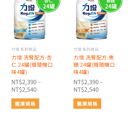
範
品
範
品
有
有
圍：
圍：
多
多
NT$2,390
NT$2,390
種
種
到
到
款
款
NT$2,540
NT$2,540
式。
式。
可
可
力增 系列商品
力增 系列商品
在
在
力增 洗腎配方-杏
力增 洗腎配方-焦
產
產
仁 24罐(贈隨機口
糖 24罐(贈隨機口
品
品
味4罐)
味4罐)
頁
頁
NT$
2,390
–
NT$
2,390
–
面
面
NT$
2,540
NT$
2,540
選
選
擇
擇
選擇規格
選擇規格
選
選
項
項