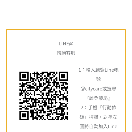
搜
最
最
尋
LINE@
低
高
關
諮詢客服
價
價
鍵
格
格
1：輪入麗登Line帳
字
號
:
＠citycare或搜尋
『麗登藥局』
2：手機「行動條
碼」掃描，對準左
圖將自動加入Line