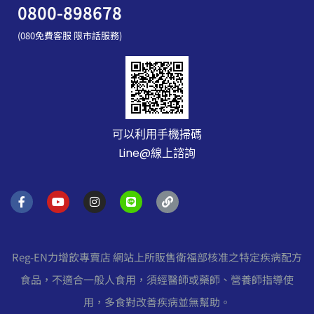
0800-898678
(080免費客服 限市話服務)
可以利用手機掃碼
Line@線上諮詢
F
Y
I
L
L
a
o
n
i
i
c
u
s
n
n
e
t
t
e
k
b
u
a
o
b
g
Reg-EN力增飲專賣店 網站上所販售衛福部核准之特定疾病配方
o
e
r
k
a
食品，不適合一般人食用，須經醫師或藥師、營養師指導使
-
m
f
用，多食對改善疾病並無幫助。