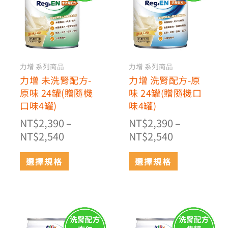
有
有
圍：
圍：
多
多
NT$2,390
NT$2,390
種
種
到
到
款
款
NT$2,540
NT$2,540
式。
式。
可
可
力增 系列商品
力增 系列商品
在
在
力增 未洗腎配方-
力增 洗腎配方-原
產
產
原味 24罐(贈隨機
味 24罐(贈隨機口
品
品
口味4罐)
味4罐)
頁
頁
NT$
2,390
–
NT$
2,390
–
面
面
NT$
2,540
NT$
2,540
選
選
擇
擇
選擇規格
選擇規格
選
選
項
項
價
價
此
此
格
格
產
產