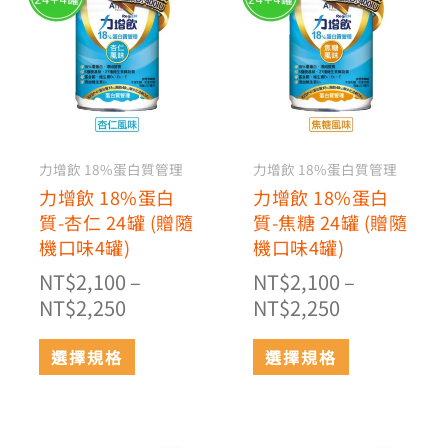
範
品
範
品
有
有
圍：
圍：
多
多
NT$2,100
NT$2,100
種
種
到
到
款
款
NT$2,250
NT$2,250
式。
式。
可
可
力增飲 18%蛋白質管理
力增飲 18%蛋白質管理
在
在
力增飲 18%蛋白
力增飲 18%蛋白
產
產
質-杏仁 24罐 (贈隨
質-焦糖 24罐 (贈隨
品
品
機口味4罐)
機口味4罐)
頁
頁
NT$
2,100
–
NT$
2,100
–
面
面
NT$
2,250
NT$
2,250
選
選
擇
擇
選擇規格
選擇規格
選
選
項
項