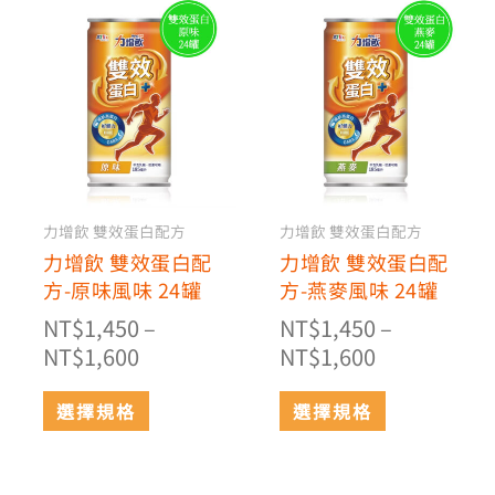
價
價
此
此
格
格
產
產
範
品
範
品
有
有
圍：
圍：
多
多
NT$1,450
NT$1,450
種
種
到
到
款
款
NT$1,600
NT$1,600
式。
式。
可
可
力增飲 雙效蛋白配方
力增飲 雙效蛋白配方
在
在
力增飲 雙效蛋白配
力增飲 雙效蛋白配
產
產
方-原味風味 24罐
方-燕麥風味 24罐
品
品
NT$
1,450
–
NT$
1,450
–
頁
頁
NT$
1,600
NT$
1,600
面
面
選
選
選擇規格
選擇規格
擇
擇
選
選
項
項