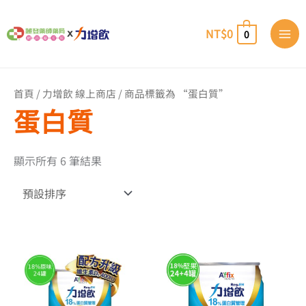
跳
至
NT$
0
0
主
要
內
容
首頁
/
力增飲 線上商店
/ 商品標籤為 “蛋白質”
蛋白質
顯示所有 6 筆結果
價
價
此
此
格
格
產
產
範
品
範
品