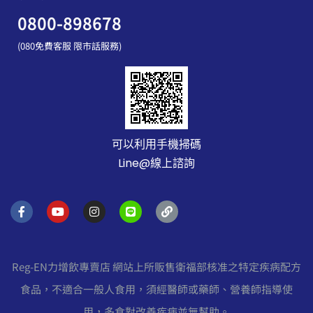
0800-898678
(080免費客服 限市話服務)
可以利用手機掃碼
Line@線上諮詢
F
Y
I
L
L
a
o
n
i
i
c
u
s
n
n
e
t
t
e
k
b
u
a
o
b
g
Reg-EN力增飲專賣店 網站上所販售衛福部核准之特定疾病配方
o
e
r
k
a
食品，不適合一般人食用，須經醫師或藥師、營養師指導使
-
m
f
用，多食對改善疾病並無幫助。