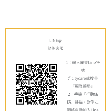
搜
最
最
尋
LINE@
低
高
關
諮詢客服
價
價
鍵
格
格
1：輪入麗登Line帳
字
號
:
＠citycare或搜尋
『麗登藥局』
2：手機「行動條
碼」掃描，對準左
圖將自動加入Line