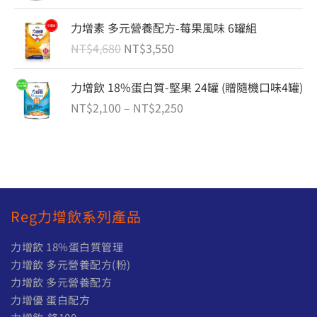
圍
原
目
力增素 多元營養配方-莓果風味 6罐組
：
始
前
N
NT$
4,680
NT$
3,550
價
價
T
格
格
$
價
力增飲 18%蛋白質-堅果 24罐 (贈隨機口味4罐)
：
：
1
格
N
N
NT$
2,100
–
NT$
2,250
,
範
T
T
4
圍
$
$
3
：
4
3
0
N
,
,
到
T
6
5
N
$
8
5
Reg力增飲系列產品
T
2
0
0
$
,
。
。
力增飲 18%蛋白質管理
1
1
力增飲 多元營養配方(粉)
,
0
力增飲 多元營養配方
5
0
8
到
力增優 蛋白配方