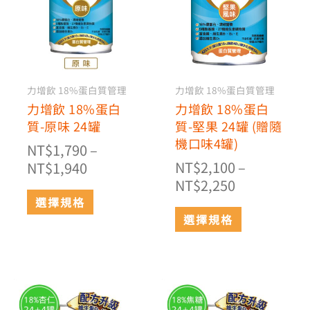
有
有
圍：
圍：
多
多
NT$1,790
NT$2,100
種
種
到
到
款
款
NT$1,940
NT$2,250
式。
式。
可
可
力增飲 18%蛋白質管理
力增飲 18%蛋白質管理
在
在
力增飲 18%蛋白
力增飲 18%蛋白
產
產
質-原味 24罐
質-堅果 24罐 (贈隨
品
品
機口味4罐)
NT$
1,790
–
頁
頁
NT$
2,100
–
NT$
1,940
面
面
NT$
2,250
選
選
選擇規格
擇
擇
選擇規格
選
選
項
項
價
價
此
此
格
格
產
產