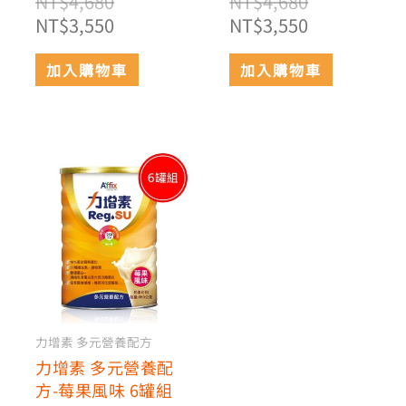
NT$
4,680
NT$
4,680
NT$
3,550
NT$
3,550
加入購物車
加入購物車
原
目
始
前
價
價
格：
格：
NT$4,680。
NT$3,550。
力增素 多元營養配方
力增素 多元營養配
方-莓果風味 6罐組