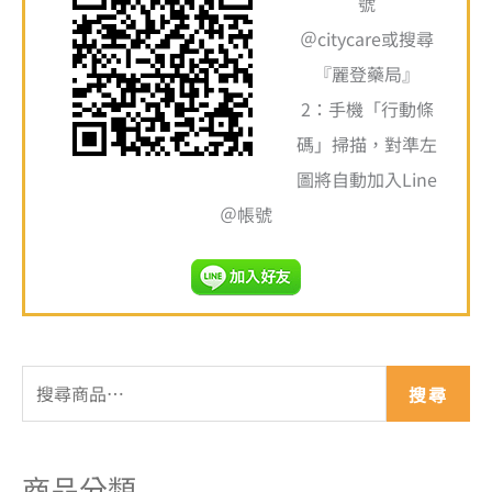
號
:
＠citycare或搜尋
『麗登藥局』
2：手機「行動條
碼」掃描，對準左
圖將自動加入Line
＠帳號
搜尋
商品分類