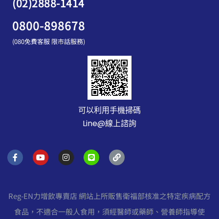
(02)2888-1414
0800-898678
(080免費客服 限市話服務)
可以利用手機掃碼
Line@線上諮詢
F
Y
I
L
L
a
o
n
i
i
c
u
s
n
n
e
t
t
e
k
b
u
a
o
b
g
Reg-EN力增飲專賣店 網站上所販售衛福部核准之特定疾病配方
o
e
r
k
a
食品，不適合一般人食用，須經醫師或藥師、營養師指導使
-
m