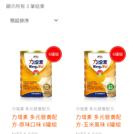
顯示所有 3 筆結果
原
目
原
目
始
前
始
前
價
價
價
價
格：
格：
格：
格：
NT$4,680。
NT$3,550。
NT$4,680。
NT$3,550。
力增素 多元營養配方
力增素 多元營養配方
力增素 多元營養配
力增素 多元營養配
方-原味口味 6罐組
方-玉米風味 6罐組