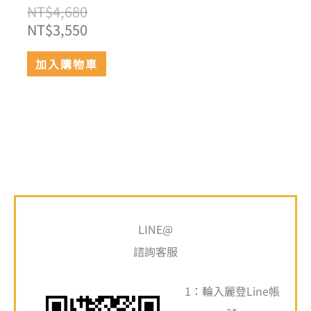
NT$
4,680
NT$
3,550
加入購物車
搜
尋
LINE@
關
諮詢客服
鍵
1：輪入麗登Line帳
字