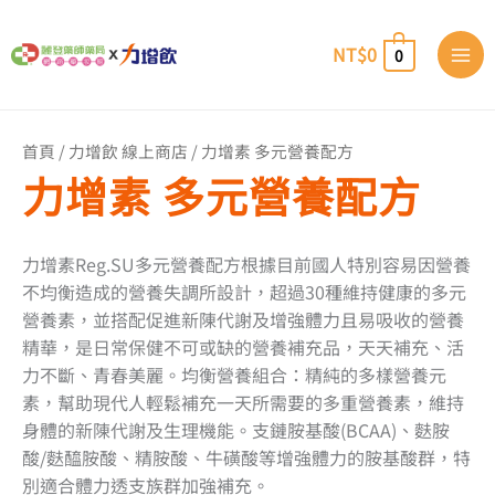
跳
至
NT$
0
0
主
要
內
容
首頁
/
力增飲 線上商店
/ 力增素 多元營養配方
力增素 多元營養配方
力增素Reg.SU多元營養配方根據目前國人特別容易因營養
不均衡造成的營養失調所設計，超過30種維持健康的多元
營養素，並搭配促進新陳代謝及增強體力且易吸收的營養
精華，是日常保健不可或缺的營養補充品，天天補充、活
力不斷、青春美麗。均衡營養組合：精純的多樣營養元
素，幫助現代人輕鬆補充一天所需要的多重營養素，維持
身體的新陳代謝及生理機能。支鏈胺基酸(BCAA)、麩胺
酸/麩醯胺酸、精胺酸、牛磺酸等增強體力的胺基酸群，特
別適合體力透支族群加強補充。