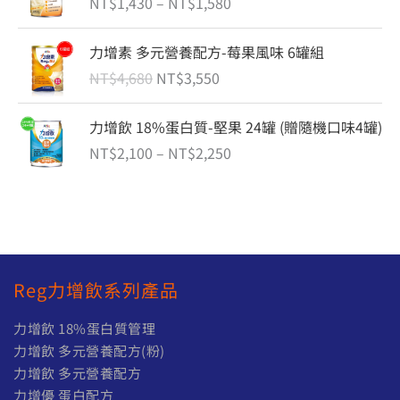
NT$
1,430
–
NT$
1,580
範
圍
原
目
力增素 多元營養配方-莓果風味 6罐組
：
始
前
N
NT$
4,680
NT$
3,550
價
價
T
格
格
$
價
力增飲 18%蛋白質-堅果 24罐 (贈隨機口味4罐)
：
：
1
格
N
N
NT$
2,100
–
NT$
2,250
,
範
T
T
4
圍
$
$
3
：
4
3
0
N
,
,
到
T
6
5
N
$
8
5
Reg力增飲系列產品
T
2
0
0
$
,
。
。
力增飲 18%蛋白質管理
1
1
力增飲 多元營養配方(粉)
,
0
力增飲 多元營養配方
5
0
8
到
力增優 蛋白配方