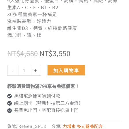
9大強化好營養：優蛋白、高纖、高鈣、高鐵、高維
生素A、C、E、B1、B2
30多種營養素一杯補足
滋補胺基酸，好體力
維生素D3、鈣質，維持骨骼健康
添加鋅、鐵、鎂
NT$
4,680
NT$
3,550
-
+
加入購物車
輕鬆消費購物滿799享有免運優惠！
黑貓宅急便可貨到付款
線上刷卡（藍新科技第三方金流）
長輩免出門，宅配直接送貨上門
貨號:
ReGen_SP18
分類:
力增素 多元營養配方