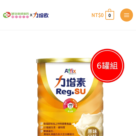
跳
至
NT$
0
0
主
要
內
容
力
原
目
增
素
多
始
前
元
營
養
價
價
配
方-
原
格：
格：
味
口