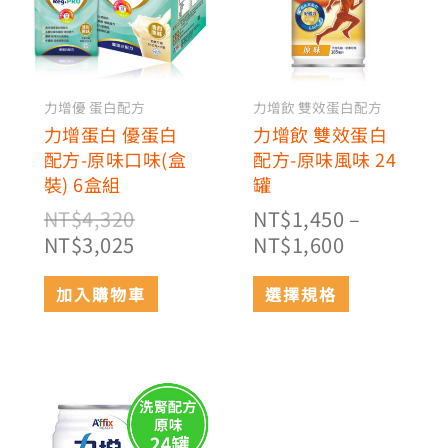
多
NT$4,320。
NT$3,025。
NT$1,450
種
到
款
NT$1,600
式。
可
力增優 蛋白配方
力增飲 雙效蛋白配方
在
力增蛋白 優蛋白
力增飲 雙效蛋白
產
配方-原味口味(盒
配方-原味風味 24
品
裝) 6盒組
罐
頁
NT$
4,320
NT$
1,450
–
面
NT$
3,025
NT$
1,600
選
擇
加入購物車
選擇規格
選
項
價
此
格
產
範
品