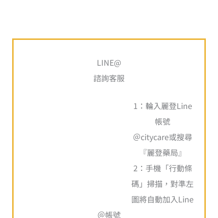
搜
尋
LINE@
關
諮詢客服
鍵
1：輪入麗登Line
字
帳號
:
＠citycare或搜尋
『麗登藥局』
2：手機「行動條
碼」掃描，對準左
圖將自動加入Line
＠帳號