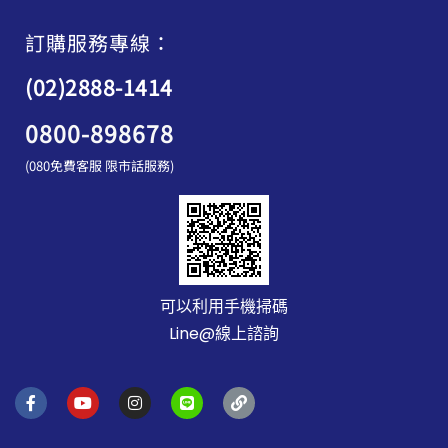
訂購服務專線：
(02)2888-1414
0800-898678
(080免費客服 限市話服務)
可以利用手機掃碼
Line@線上諮詢
F
Y
I
L
L
a
o
n
i
i
c
u
s
n
n
e
t
t
e
k