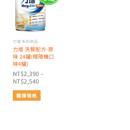
有
圍：
多
NT$2,390
種
到
款
NT$2,540
式。
可
力增 系列商品
在
力增 洗腎配方-原
產
味 24罐(贈隨機口
品
味4罐)
頁
NT$
2,390
–
面
NT$
2,540
選
擇
選擇規格
選
項