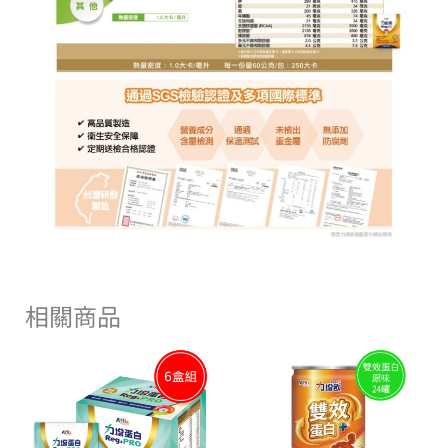
相關商品
原
目
價
此
始
前
格
產
價
價
範
品
有
格：
格：
圍：