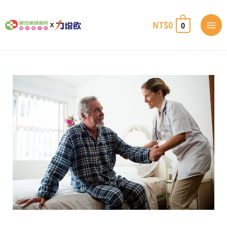
跳
至
NT$
0
0
主
要
內
容