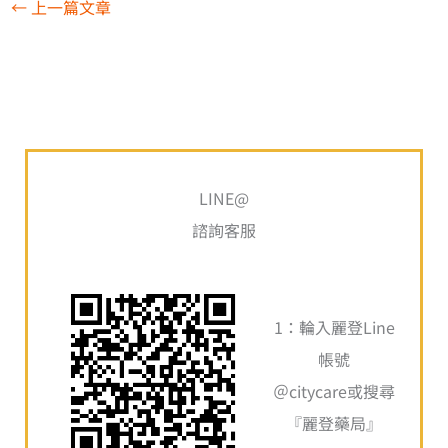
←
上一篇文章
LINE@
諮詢客服
1：輪入麗登Line
帳號
＠citycare或搜尋
『麗登藥局』