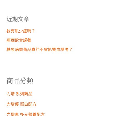
關
鍵
近期文章
字
:
我有肌少症嗎？
癌症飲食調養
糖尿病營養品真的不會影響血糖嗎？
商品分類
力增 系列商品
力增優 蛋白配方
力增素 多元營養配方