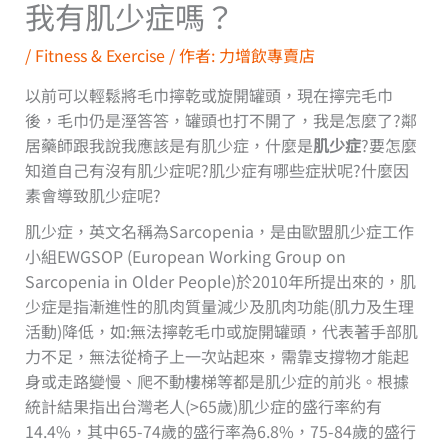
我有肌少症嗎？
/
Fitness & Exercise
/ 作者:
力增飲專賣店
以前可以輕鬆將毛巾擰乾或旋開罐頭，現在擰完毛巾
後，毛巾仍是溼答答，罐頭也打不開了，我是怎麼了?鄰
居藥師跟我說我應該是有肌少症，什麼是
肌少症
?要怎麼
知道自己有沒有肌少症呢?肌少症有哪些症狀呢?什麼因
素會導致肌少症呢?
肌少症，英文名稱為Sarcopenia，是由歐盟肌少症工作
小組EWGSOP (European Working Group on
Sarcopenia in Older People)於2010年所提出來的，肌
少症是指漸進性的肌肉質量減少及肌肉功能(肌力及生理
活動)降低，如:無法擰乾毛巾或旋開罐頭，代表著手部肌
力不足，無法從椅子上一次站起來，需靠支撐物才能起
身或走路變慢、爬不動樓梯等都是肌少症的前兆。根據
統計結果指出台灣老人(>65歲)肌少症的盛行率約有
14.4%，其中65-74歲的盛行率為6.8%，75-84歲的盛行